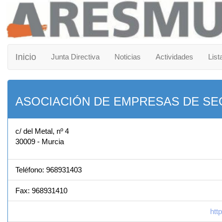
Inicio
Junta Directiva
Noticias
Actividades
List
ASOCIACIÓN DE EMPRESAS DE SE
c/ del Metal, nº 4
30009 - Murcia
Teléfono: 968931403
Fax: 968931410
htt